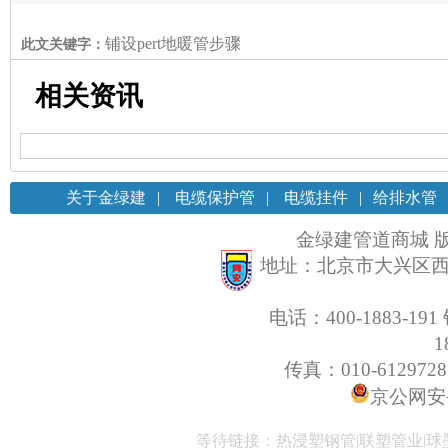
是什么管材
怎么选择
铺设pert地暖管步骤
此文关键字：
相关资讯
关于金绿建
|
电缆保护管
|
电缆挂件
|
给排水管
金绿建管道商城 
地址：北京市大兴区西
电话：400-1883-19
1
传真：010-61297285 
京公网安备 
等待链接：热浸塑钢管|联塑管业|球墨