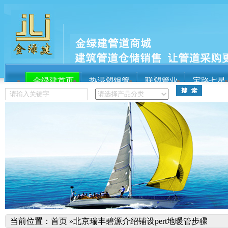
金绿建首页
热浸塑钢管
联塑管业
宝路七星
服务流程
关于金绿建
关于金绿建
热门搜索：
联塑管业
球墨铸铁管
宝井检查井
球墨铸
宝路七星
当前位置：
首页
»
北京瑞丰碧源介绍铺设pert地暖管步骤