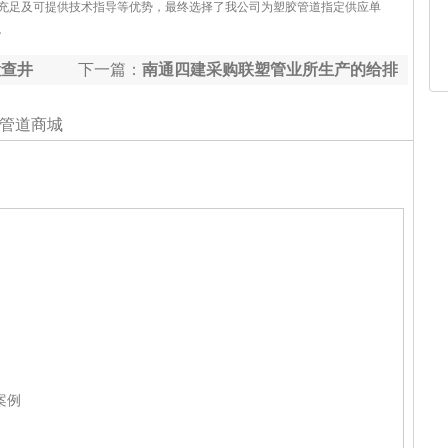
充足及可提供技术指导等优势，最终选择了我公司为塑胶管道指定供应单
。
检查井
下一篇：
南通四建采购联塑管业所生产的给排
水管道
管道商城
案例