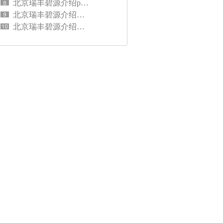
北京瑞丰碧源介绍pvc排水管品牌怎么选
北京瑞丰碧源介绍联塑pvc管分类及规格介绍
北京瑞丰碧源介绍联塑hdpe双壁波纹管连接方式有哪些