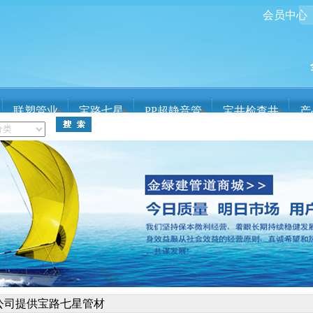
会员中心
联塑管业
宝路七星
PP超静音管
宝井检查井
产
关于金绿建
管
宝井检查井
球墨铸铁管
热浸塑钢管
公司提供宝路七星管材