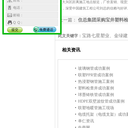
姓名：
于大兴区距离施工地点较近，厂价直销、现货
电话：
位，深受中国建筑工程公司刘总的信赖与好评
邮箱：
上一篇：
住总集团采购宝井塑料
Q Q：
提交
免费通话
宝路七星塑业、金绿建
此文关键字：
相关资讯
玻璃钢管成功案例
联塑PPR管成功案例
热浸塑钢管施工案例
塑料检查井成功案例
球墨铸铁管成功案例
HDPE双壁波纹管成功案例
联塑地暖管施工现场
电缆托架（电缆支架）成功
单仁资讯
牛商网