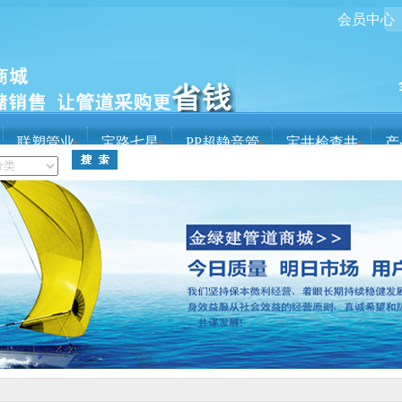
会员中心
联塑管业
宝路七星
PP超静音管
宝井检查井
产
关于金绿建
管
宝井检查井
球墨铸铁管
热浸塑钢管