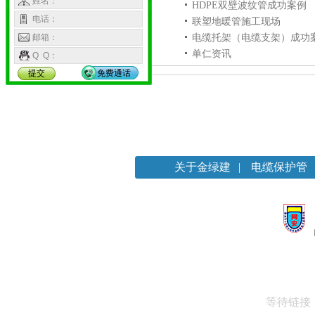
姓名：
HDPE双壁波纹管成功案例
电话：
联塑地暖管施工现场
邮箱：
电缆托架（电缆支架）成功
单仁资讯
Q Q：
提交
免费通话
关于金绿建
|
电缆保护管
等待链接：