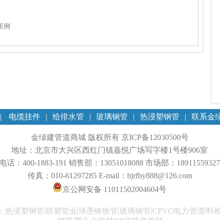
案例
|
电缆挂件
|
给排水管
|
玻璃钢管
|
热浸塑钢管
|
联系金
金绿建管道商城 版权所有
京ICP备12030500号
地址：北京市大兴区西红门镇嘉悦广场写字楼1号楼906室
电话：400-1883-191 销售部：13051018088 市场部：18911559327
传真：010-61297285 E-mail：bjrfby888@126.com
京公网安备 11011502004604号
热浸塑钢管|联塑管业|球墨铸铁管|玻璃钢管|CPVC电力管|塑料